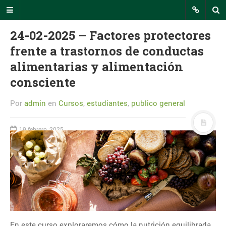
24-02-2025 – Factores protectores
frente a trastornos de conductas
alimentarias y alimentación
INTECCA Comunicación
consciente
En este portal podrás seguir todas
las noticias relevantes relacionadas
Por
admin
en
Cursos
,
estudiantes
,
publico general
con el uso de la plataforma AVIP o
eventos de interés en los que
participa INTECCA.
19 febrero, 2025
RSS INTECCA
CALENDARIO
agosto 2026
L
M
X
J
V
S
D
En este curso exploraremos cómo la nutrición equilibrada