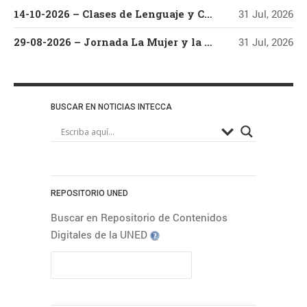
Acogida
14-10-2026 – Clases de Lenguaje y Cultura Coreana – Nivel Básico – Parte I
31 Jul, 2026
informáticas
Arte
Campus Este-
29-08-2026 – Jornada La Mujer y la Música de Raíz en el Festival Villar de los Mundos (Edición 2026) Con Vanesa Muela y Fernando Valladares
31 Jul, 2026
Centro
Campus Madrid
Campus Nordeste
Campus
BUSCAR EN NOTICIAS INTECCA
Noroeste
Campus
Sur
Centro Asociado de A
Centro Asociado
Coruña
de Baleares
Centro
Centro
Asociado de Lugo
REPOSITORIO UNED
Asociado de Ponferrada
Buscar en Repositorio de Contenidos
Centro Asociado de
Digitales de la UNED
Pontevedra
Centro
Asociado de Tudela
Derecho
Educación
Economía
Empleo
Estudiantes UNED
Empresa