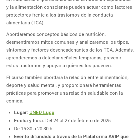
1
2
y la alimentación consciente pueden actuar como factores
protectores frente a los trastornos de la conducta
3
4
5
6
7
8
9
alimentaria (TCA).
10
11
12
13
14
15
16
Abordaremos conceptos básicos de nutrición,
17
18
19
20
21
22
23
desmentiremos mitos comunes y analizaremos los tipos,
síntomas y factores desencadenantes de los TCA. Además,
24
25
26
27
28
29
30
aprenderemos a detectar señales tempranas, prevenir
31
estos trastornos y apoyar a quienes los padecen.
El curso también abordará la relación entre alimentación,
deporte y salud mental, y proporcionará herramientas
CATEGORÍAS
prácticas para promover una relación saludable con la
Categorías
comida.
Lugar:
UNED Lugo
Del 24 al 27 de febrero de 2025
Fecha y hora:
De 16:30 a 20:30 h.
Evento difundido a través de la Plataforma AVIP que
ENTRADAS RECIENTES