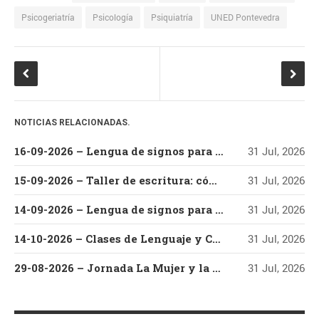
16-09-2026 – Lengua de signos
Psicogeriatría
Psicología
Psiquiatría
UNED Pontevedra
para la atención al alumnado
con discapacidad auditiva
15-09-2026 – Taller de
escritura: cómo escribir y editar
un libro
14-09-2026 – Lengua de signos
NOTICIAS RELACIONADAS.
para la atención al público
16-09-2026 – Lengua de signos para la atención al alumnado con discapacidad auditiva
31 Jul, 2026
14-10-2026 – Clases de
Lenguaje y Cultura Coreana –
15-09-2026 – Taller de escritura: cómo escribir y editar un libro
31 Jul, 2026
Nivel Básico – Parte I
29-08-2026 – Jornada La Mujer
14-09-2026 – Lengua de signos para la atención al público
31 Jul, 2026
y la Música de Raíz en el
Festival Villar de los Mundos
14-10-2026 – Clases de Lenguaje y Cultura Coreana – Nivel Básico – Parte I
31 Jul, 2026
(Edición 2026) Con Vanesa
Muela y Fernando Valladares
29-08-2026 – Jornada La Mujer y la Música de Raíz en el Festival Villar de los Mundos (Edición 2026) Con Vanesa Muela y Fernando Valladares
31 Jul, 2026
NUBE DE ETIQUETAS
Aplicaciones