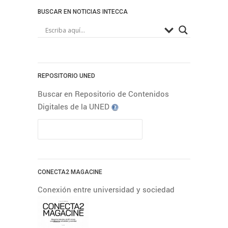
Acogida
BUSCAR EN NOTICIAS INTECCA
informáticas
Arte
Campus Este-
Centro
Campus Madrid
Campus Nordeste
Campus
REPOSITORIO UNED
Noroeste
Campus
Buscar en Repositorio de Contenidos
Sur
Centro Asociado de A
Digitales de la UNED
Centro Asociado
Coruña
de Baleares
Centro
Centro
Asociado de Lugo
Asociado de Ponferrada
Centro Asociado de
CONECTA2 MAGACINE
Pontevedra
Centro
Conexión entre universidad y sociedad
Asociado de Tudela
Derecho
Educación
Economía
Empleo
Estudiantes UNED
Empresa