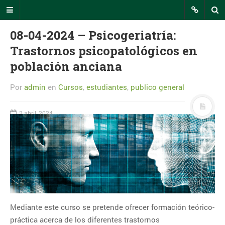
08-04-2024 – Psicogeriatría:
Trastornos psicopatológicos en
población anciana
INTECCA Comunicación
Por
admin
en
Cursos
,
estudiantes
,
publico general
En este portal podrás seguir todas
las noticias relevantes relacionadas
con el uso de la plataforma AVIP o
2 abril, 2024
eventos de interés en los que
participa INTECCA.
RSS INTECCA
CALENDARIO
agosto 2026
Mediante este curso se pretende ofrecer formación teórico-
L
M
X
J
V
S
D
práctica acerca de los diferentes trastornos