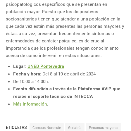
psicopatológicos específicos que se presentan en
1
2
población mayor. Puesto que los dispositivos
3
4
5
6
7
8
9
sociosanitarios tienen que atender a una población en la
que cada vez están más presentes las personas mayores y
10
11
12
13
14
15
16
éstas, a su vez, presentan frecuentemente síntomas o
17
18
19
20
21
22
23
enfermedades de carácter psíquico, es de crucial
importancia que los profesionales tengan conocimiento
24
25
26
27
28
29
30
acerca de cómo intervenir en estas situaciones.
31
Lugar:
UNED Pontevedra
Del 8 al 19 de abril de 2024
Fecha y hora:
De 10:00 a 14:00h.
CATEGORÍAS
Evento difundido a través de la Plataforma AVIP que
Categorías
recibe el soporte técnico de INTECCA
Más información
.
ETIQUETAS
Campus Noroeste
Geriatría
Personas mayores
ENTRADAS RECIENTES