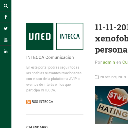
11-11-20
xenofobi
persona
INTECCA Comunicación
Por
admin
en
Cu
En este portal podrás seguir todas
las noticias relevantes relacionadas
28 octubre, 2019
con el uso de la plataforma AVIP o
eventos de interés en los que
participa INTECCA.
RSS INTECCA
CALENDARIO