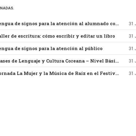
ONADAS.
16-09-2026 – Lengua de signos para la atención al alumnado con discapacidad auditiva
31 
ller de escritura: cómo escribir y editar un libro
31 
engua de signos para la atención al público
31 
14-10-2026 – Clases de Lenguaje y Cultura Coreana – Nivel Básico – Parte I
31 
29-08-2026 – Jornada La Mujer y la Música de Raíz en el Festival Villar de los Mundos (Edición 2026) Con Vanesa Muela y Fernando Valladares
31 