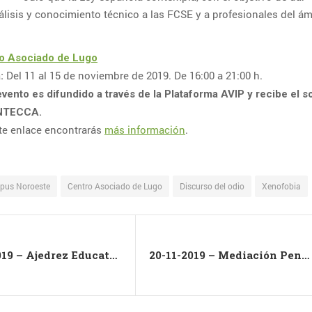
lisis y conocimiento técnico a las FCSE y a profesionales del ám
o Asociado de Lugo
Del 11 al 15 de noviembre de 2019. De 16:00 a 21:00 h.
a:
evento es difundido a través de la Plataforma AVIP y recibe el s
INTECCA.
nte enlace encontrarás
más información
.
pus Noroeste
Centro Asociado de Lugo
Discurso del odio
Xenofobia
07-11-2019 – Ajedrez Educativo – Nivel Amarillo (Quinta edición)
20-11-2019 – Mediación Penal: Hacia la justicia restaurativa