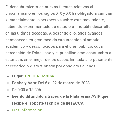
16-09-2026 – Lengua de signos
El descubrimiento de nuevas fuentes relativas al
para la atención al alumnado
priscilianismo en los siglos XIX y XX ha obligado a cambiar
con discapacidad auditiva
sustancialmente la perspectiva sobre este movimiento,
15-09-2026 – Taller de
habiendo experimentado su estudio un notable desarrollo
escritura: cómo escribir y editar
en las últimas décadas. A pesar de ello, tales avances
un libro
permanecen en gran medida circunscritos al ámbito
14-09-2026 – Lengua de signos
académico y desconocidos para el gran público, cuya
para la atención al público
percepción de Prisciliano y el priscilianismo acostumbra a
14-10-2026 – Clases de
estar aún, en el mejor de los casos, limitada a lo puramente
Lenguaje y Cultura Coreana –
anecdótico o distorsionada por obsoletos clichés.
Nivel Básico – Parte I
29-08-2026 – Jornada La Mujer
Lugar:
UNED A Coruña
y la Música de Raíz en el
Del 6 al 22 de marzo de 2023
Fecha y hora:
Festival Villar de los Mundos
De 9:30 a 13:30h.
(Edición 2026) Con Vanesa
Muela y Fernando Valladares
Evento difundido a través de la Plataforma AVIP que
recibe el soporte técnico de INTECCA
NUBE DE ETIQUETAS
Más información
.
Aplicaciones