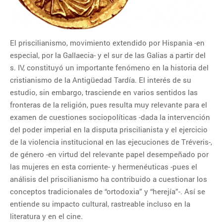
1
2
3
4
5
6
7
8
9
El priscilianismo, movimiento extendido por Hispania -en
10
11
12
13
14
15
16
especial, por la Gallaecia- y el sur de las Galias a partir del
17
18
19
20
21
22
23
s. IV, constituyó un importante fenómeno en la historia del
cristianismo de la Antigüedad Tardía. El interés de su
24
25
26
27
28
29
30
estudio, sin embargo, trasciende en varios sentidos las
31
fronteras de la religión, pues resulta muy relevante para el
examen de cuestiones sociopolíticas -dada la intervención
del poder imperial en la disputa priscilianista y el ejercicio
CATEGORÍAS
de la violencia institucional en las ejecuciones de Tréveris-,
de género -en virtud del relevante papel desempeñado por
Categorías
las mujeres en esta corriente- y hermenéuticas -pues el
análisis del priscilianismo ha contribuido a cuestionar los
conceptos tradicionales de “ortodoxia” y “herejía”-. Así se
entiende su impacto cultural, rastreable incluso en la
literatura y en el cine.
ENTRADAS RECIENTES