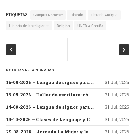
Acogida
informáticas
Arte
Campus Este-
ETIQUETAS
Campus Noroeste
Historia
Historia Antigua
Centro
Campus Madrid
Historia de las religiones
Religión
UNED A Coruña
Campus Nordeste
Campus
Noroeste
Campus
Sur
Centro Asociado de A
Centro Asociado
Coruña
NOTICIAS RELACIONADAS.
de Baleares
Centro
16-09-2026 – Lengua de signos para la atención al alumnado con discapacidad auditiva
31 Jul, 2026
Centro
Asociado de Lugo
Asociado de Ponferrada
15-09-2026 – Taller de escritura: cómo escribir y editar un libro
31 Jul, 2026
Centro Asociado de
Pontevedra
Centro
14-09-2026 – Lengua de signos para la atención al público
31 Jul, 2026
Asociado de Tudela
Derecho
14-10-2026 – Clases de Lenguaje y Cultura Coreana – Nivel Básico – Parte I
31 Jul, 2026
Educación
Economía
Empleo
Estudiantes UNED
Empresa
29-08-2026 – Jornada La Mujer y la Música de Raíz en el Festival Villar de los Mundos (Edición 2026) Con Vanesa Muela y Fernando Valladares
31 Jul, 2026