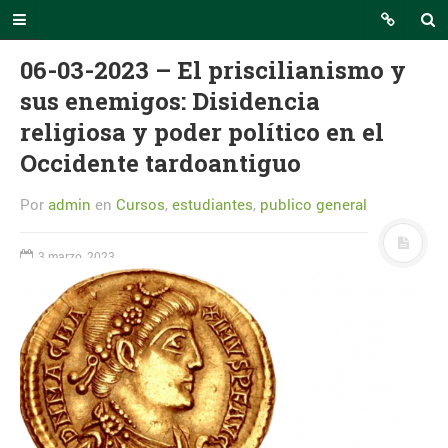
06-03-2023 – El priscilianismo y
sus enemigos: Disidencia
religiosa y poder político en el
INTECCA Comunicación
Occidente tardoantiguo
En este portal podrás seguir todas
las noticias relevantes relacionadas
Por
admin
en
Cursos
,
estudiantes
,
publico general
con el uso de la plataforma AVIP o
eventos de interés en los que
participa INTECCA.
3 marzo, 2023
RSS INTECCA
CALENDARIO
agosto 2026
L
M
X
J
V
S
D