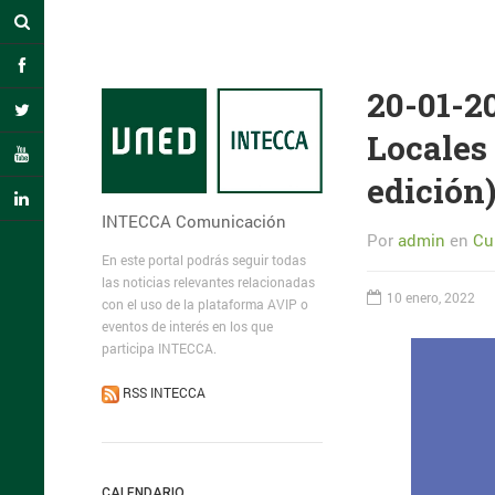
20-01-2
Locales
edición
INTECCA Comunicación
Por
admin
en
Cu
En este portal podrás seguir todas
las noticias relevantes relacionadas
10 enero, 2022
con el uso de la plataforma AVIP o
eventos de interés en los que
participa INTECCA.
RSS INTECCA
CALENDARIO