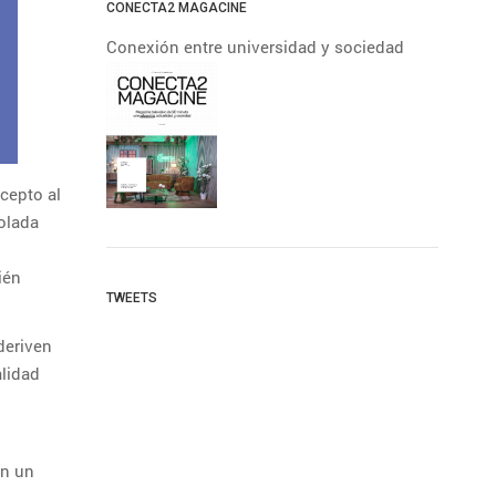
CONECTA2 MAGACINE
Conexión entre universidad y sociedad
cepto al
olada
ién
TWEETS
deriven
lidad
en un