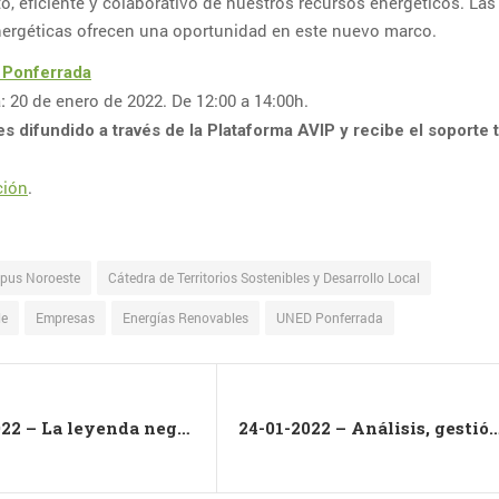
o, eficiente y colaborativo de nuestros recursos energéticos. Las
rgéticas ofrecen una oportunidad en este nuevo marco.
Ponferrada
20 de enero de 2022. De 12:00 a 14:00h.
:
es difundido a través de la Plataforma AVIP y recibe el soporte 
ción
.
pus Noroeste
Cátedra de Territorios Sostenibles y Desarrollo Local
le
Empresas
Energías Renovables
UNED Ponferrada
13-01-2022 – La leyenda negra española ¿un debate perdido?
24-01-2022 – Análisis, gestión y proyectos en Patr