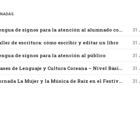
ONADAS.
16-09-2026 – Lengua de signos para la atención al alumnado con discapacidad auditiva
31 
ller de escritura: cómo escribir y editar un libro
31 
engua de signos para la atención al público
31 
14-10-2026 – Clases de Lenguaje y Cultura Coreana – Nivel Básico – Parte I
31 
29-08-2026 – Jornada La Mujer y la Música de Raíz en el Festival Villar de los Mundos (Edición 2026) Con Vanesa Muela y Fernando Valladares
31 