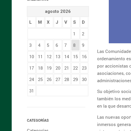
agosto 2026
L
M
X
J
V
S
D
1
2
3
4
5
6
7
8
9
Las Comunidades
10
11
12
13
14
15
16
ordenamiento esp
por accionistas 
17
18
19
20
21
22
23
asociaciones, co
24
25
26
27
28
29
30
administraciones
31
Su objetivo socia
también los medi
en la que desarro
Las nuevas oport
CATEGORÍAS
inmersos genera
Categorías