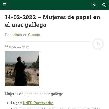
14-02-2022 – Mujeres de papel en
el mar gallego
INTECCA Comunicación
Por
admin
en
Cursos
En este portal podrás seguir todas
8 febrero, 2022
las noticias relevantes relacionadas
con el uso de la plataforma AVIP o
eventos de interés en los que
participa INTECCA.
RSS INTECCA
CALENDARIO
Mujeres de papel en el mar gallego.
agosto 2026
Lugar:
UNED Pontevedra
L
M
X
J
V
S
D