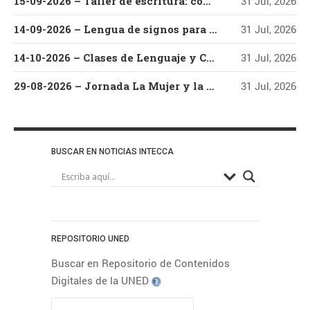
15-09-2026 – Taller de escritura: cómo escribir y editar un libro
31 Jul, 2026
16-09-2026 – Lengua de signos
14-09-2026 – Lengua de signos para la atención al público
31 Jul, 2026
para la atención al alumnado
con discapacidad auditiva
14-10-2026 – Clases de Lenguaje y Cultura Coreana – Nivel Básico – Parte I
31 Jul, 2026
15-09-2026 – Taller de
escritura: cómo escribir y editar
29-08-2026 – Jornada La Mujer y la Música de Raíz en el Festival Villar de los Mundos (Edición 2026) Con Vanesa Muela y Fernando Valladares
31 Jul, 2026
un libro
14-09-2026 – Lengua de signos
para la atención al público
14-10-2026 – Clases de
BUSCAR EN NOTICIAS INTECCA
Lenguaje y Cultura Coreana –
Nivel Básico – Parte I
29-08-2026 – Jornada La Mujer
y la Música de Raíz en el
Festival Villar de los Mundos
(Edición 2026) Con Vanesa
REPOSITORIO UNED
Muela y Fernando Valladares
Buscar en Repositorio de Contenidos
Digitales de la UNED
NUBE DE ETIQUETAS
Aplicaciones