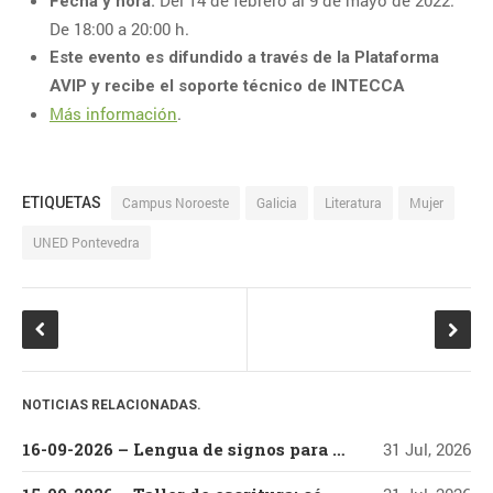
Del 14 de febrero al 9 de mayo de 2022.
Fecha y hora:
1
2
De 18:00 a 20:00 h.
Este evento es difundido a través de la Plataforma
3
4
5
6
7
8
9
AVIP y recibe el soporte técnico de INTECCA
10
11
12
13
14
15
16
Más información
.
17
18
19
20
21
22
23
24
25
26
27
28
29
30
ETIQUETAS
Campus Noroeste
Galicia
Literatura
Mujer
31
UNED Pontevedra
CATEGORÍAS
Categorías
NOTICIAS RELACIONADAS.
16-09-2026 – Lengua de signos para la atención al alumnado con discapacidad auditiva
31 Jul, 2026
ENTRADAS RECIENTES