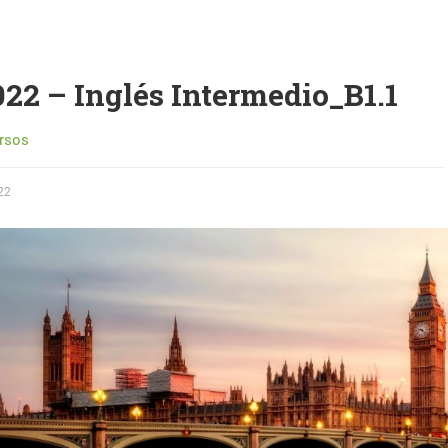
022 – Inglés Intermedio_B1.1
rsos
22