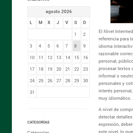
agosto 2026
L
M
X
J
V
S
D
El Nivel Interme
1
2
referencia para 
3
4
5
6
7
8
9
idioma interactiv
razonable correc
10
11
12
13
14
15
16
personal, públic
procesar textos o
17
18
19
20
21
22
23
informal o neutr
24
25
26
27
28
29
30
personales y cot
interés personal
31
muy idiomático.
A nivel de compr
detectar detalles
CATEGORÍAS
expresión, deber
este nivel, lo qu
Categorías