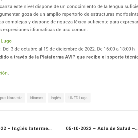
anza este nivel dispone de un conocimiento de la lengua sufici
rgumentar, goza de un amplio repertorio de estructuras morfosint
as complejas y dispone de riqueza léxica suficiente para expresar
as expresiones idiomáticas de uso común.
 Lugo
Del 3 de octubre al 19 de diciembre de 2022. De 16:00 a 18:00 h
:
dido a través de la Plataforma AVIP que recibe el soporte técni
ción
.
pus Noroeste
Idiomas
Inglés
UNED Lugo
04-10-2022 – Inglés Intermedio_B2.1
05-10-2022 – Aula de Salud – Saber 