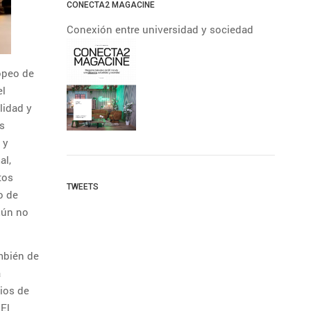
CONECTA2 MAGACINE
Conexión entre universidad y sociedad
opeo de
el
ilidad y
s
 y
al,
tos
TWEETS
o de
mún no
mbién de
a
pios de
 El