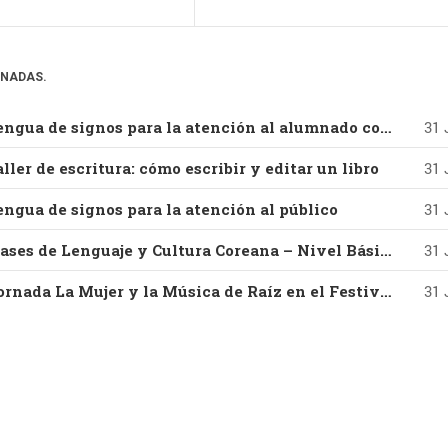
ONADAS.
16-09-2026 – Lengua de signos para la atención al alumnado con discapacidad auditiva
31 
ller de escritura: cómo escribir y editar un libro
31 
engua de signos para la atención al público
31 
14-10-2026 – Clases de Lenguaje y Cultura Coreana – Nivel Básico – Parte I
31 
29-08-2026 – Jornada La Mujer y la Música de Raíz en el Festival Villar de los Mundos (Edición 2026) Con Vanesa Muela y Fernando Valladares
31 