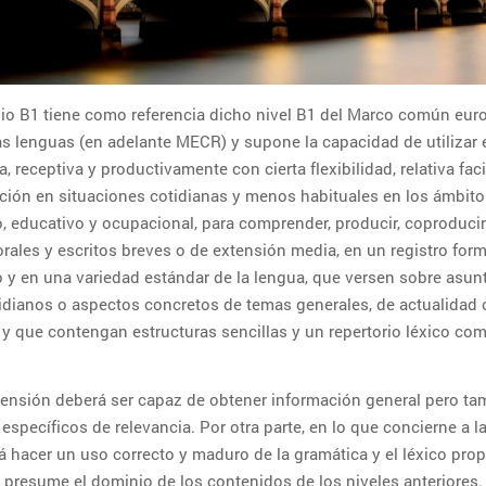
dio B1 tiene como referencia dicho nivel B1 del Marco común eur
las lenguas (en adelante MECR) y supone la capacidad de utilizar 
a, receptiva y productivamente con cierta flexibilidad, relativa fac
ción en situaciones cotidianas y menos habituales en los ámbito
o, educativo y ocupacional, para comprender, producir, coproducir
rales y escritos breves o de extensión media, en un registro form
o y en una variedad estándar de la lengua, que versen sobre asun
idianos o aspectos concretos de temas generales, de actualidad 
, y que contengan estructuras sencillas y un repertorio léxico co
ensión deberá ser capaz de obtener información general pero ta
 específicos de relevancia. Por otra parte, en lo que concierne a l
á hacer un uso correcto y maduro de la gramática y el léxico pro
e presume el dominio de los contenidos de los niveles anteriores.