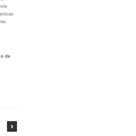
ente
ácticas
se,
co de
Vivir I