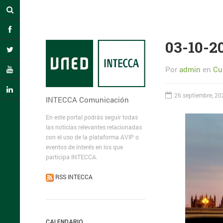
03-10-2
Por
admin
en
Cu
26 septiembre, 20
INTECCA Comunicación
En este portal podrás seguir todas
las noticias relevantes relacionadas
con el uso de la plataforma AVIP o
eventos de interés en los que
participa INTECCA.
RSS INTECCA
CALENDARIO