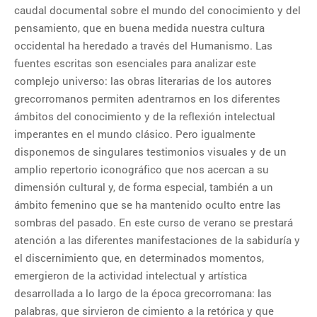
1
2
caudal documental sobre el mundo del conocimiento y del
pensamiento, que en buena medida nuestra cultura
3
4
5
6
7
8
9
occidental ha heredado a través del Humanismo. Las
fuentes escritas son esenciales para analizar este
10
11
12
13
14
15
16
complejo universo: las obras literarias de los autores
17
18
19
20
21
22
23
grecorromanos permiten adentrarnos en los diferentes
ámbitos del conocimiento y de la reflexión intelectual
24
25
26
27
28
29
30
imperantes en el mundo clásico. Pero igualmente
31
disponemos de singulares testimonios visuales y de un
amplio repertorio iconográfico que nos acercan a su
dimensión cultural y, de forma especial, también a un
CATEGORÍAS
ámbito femenino que se ha mantenido oculto entre las
sombras del pasado. En este curso de verano se prestará
Categorías
atención a las diferentes manifestaciones de la sabiduría y
el discernimiento que, en determinados momentos,
emergieron de la actividad intelectual y artística
desarrollada a lo largo de la época grecorromana: las
palabras, que sirvieron de cimiento a la retórica y que
ENTRADAS RECIENTES