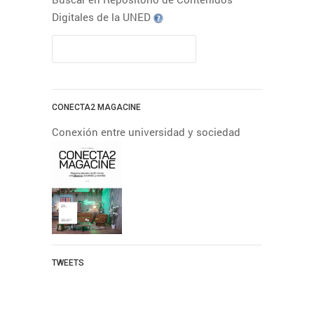
SÍGUENOS EN YOUTUBE
Digitales de la UNED
CANAL YOUTUBE DE INTECCA
CONECTA2 MAGACINE
La Plataforma
AVIP (2ª parte) -
Conexión entre universidad y sociedad
RADIO UNED
En este segundo programa
TWEETS
que dedicamos a la
Plataforma AVIP