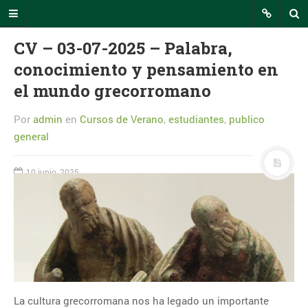
CV – 03-07-2025 – Palabra,
conocimiento y pensamiento en
el mundo grecorromano
INTECCA Comunicación
Por
admin
en
Cursos de Verano
,
estudiantes
,
publico
En este portal podrás seguir todas
las noticias relevantes relacionadas
general
con el uso de la plataforma AVIP o
eventos de interés en los que
10 junio, 2025
participa INTECCA.
RSS INTECCA
CALENDARIO
agosto 2026
L
M
X
J
V
S
D
La cultura grecorromana nos ha legado un importante