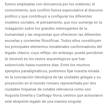
fueron empleadas con elocuencia por los oradores; el
16-09-2026 – Lengua de signos
conocimiento, que confirió fuerza especulativa al discurso
para la atención al alumnado
con discapacidad auditiva
político y que contribuyó a configurar los diferentes
modelos sociales; el pensamiento, que nos sumerge en la
15-09-2026 – Taller de
escritura: cómo escribir y editar
indagación sobre los grandes interrogantes de la
un libro
humanidad y las respuestas que ofrecieron las diferentes
14-09-2026 – Lengua de signos
escuelas y corrientes filosóficas. Todos ellos constituyen
para la atención al público
los principales elementos inmateriales conformadores del
14-10-2026 – Clases de
legado clásico, cuyo reflejo, sin embargo, puede percibirse
Lenguaje y Cultura Coreana –
(e intuirse) en los restos arqueológicos que han
Nivel Básico – Parte I
sobrevivido hasta nuestros días. Entre los muchos
29-08-2026 – Jornada La Mujer
ejemplos paradigmáticos, podremos fijar nuestra mirada
y la Música de Raíz en el
en la concepción ideológica de las ciudades griegas y su
Festival Villar de los Mundos
proyección en el mundo romano representada por dos
(Edición 2026) Con Vanesa
Muela y Fernando Valladares
ciudades hispanas de notable relevancia como son
Augusta Emerita y Carthago Nova, centros que acrisolaron
NUBE DE ETIQUETAS
este atrayente legado de una manera singular.
Aplicaciones