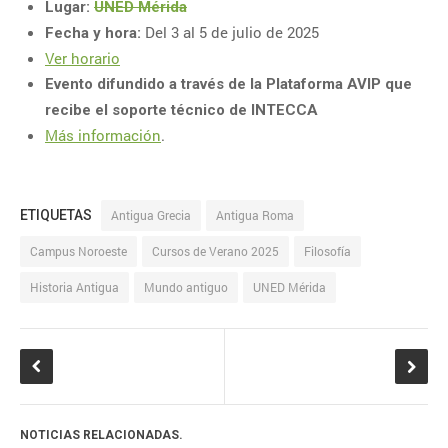
Acogida
Lugar:
UNED Mérida
informáticas
Arte
Del 3 al 5 de julio de 2025
Fecha y hora:
Campus Este-
Ver horario
Centro
Evento difundido a través de la Plataforma AVIP que
Campus Madrid
Campus Nordeste
recibe el soporte técnico de INTECCA
Campus
Más información
.
Noroeste
Campus
Sur
Centro Asociado de A
ETIQUETAS
Antigua Grecia
Antigua Roma
Centro Asociado
Coruña
de Baleares
Campus Noroeste
Cursos de Verano 2025
Filosofía
Centro
Centro
Asociado de Lugo
Historia Antigua
Mundo antiguo
UNED Mérida
Asociado de Ponferrada
Centro Asociado de
Pontevedra
Centro
Asociado de Tudela
Derecho
Educación
Economía
Empleo
Estudiantes UNED
Empresa
NOTICIAS RELACIONADAS.