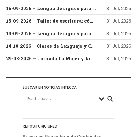
Historia
Gestión UNED
Historia
16-09-2026 – Lengua de signos para la atención al alumnado con discapacidad auditiva
31 Jul, 2026
Historia de España
Antigua
Historia
Idiomas
del arte
Inglés
15-09-2026 – Taller de escritura: cómo escribir y editar un libro
31 Jul, 2026
Literatura
Mediación
14-09-2026 – Lengua de signos para la atención al público
31 Jul, 2026
Perspectiva de
Medioambiente
Mujer
género
Plataforma AVIP
14-10-2026 – Clases de Lenguaje y Cultura Coreana – Nivel Básico – Parte I
31 Jul, 2026
Psicología
Salud
Salud
29-08-2026 – Jornada La Mujer y la Música de Raíz en el Festival Villar de los Mundos (Edición 2026) Con Vanesa Muela y Fernando Valladares
31 Jul, 2026
mental
Tecnologías de la
Sociedad
Información y la Comunicación (TIC)
UNED A
Técnicas de estudio
Coruña
UNED Baleares
UNED
BUSCAR EN NOTICIAS INTECCA
UNED
Ciudad Real-Valdepeñas
UNED Ponferrada
Lugo
UNED Pontevedra
Histórico de Noticias
REPOSITORIO UNED
Buscar en Repositorio de Contenidos